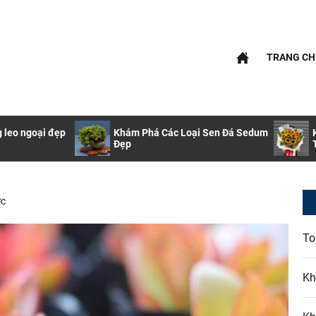
nfo
TRANG CH
info
g leo ngoại đẹp
Khám Phá Các Loại Sen Đá Sedum
Đẹp
ớc
To
Kh