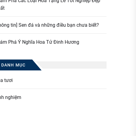
ám Phá Các Loại Hoa Tặng Lễ Tốt Nghiệp Đẹp
ất
hông tin] Sen đá và những điều bạn chưa biết?
ám Phá Ý Nghĩa Hoa Tử Đinh Hương
DANH MỤC
a tươi
nh nghiệm