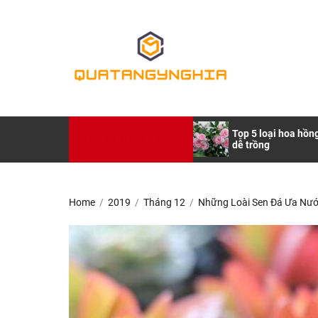
Skip
to
Quatangynghia.i
the
content
Quatangynghia.
Những Lưu Ý Nhỏ Khi Mua Quà
Top 5 loại hoa hồn
BREAKING NEWS
Tặng Bố
dễ trồng
Home
2019
Tháng 12
Những Loài Sen Đá Ưa Nư