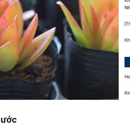
Kh
Nh
[T
Kh
Ho
Ki
Nước