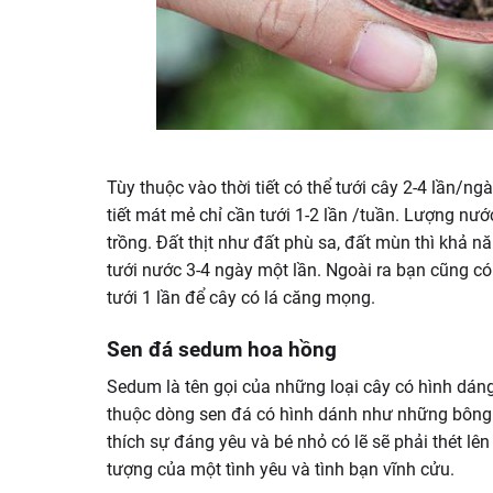
Tùy thuộc vào thời tiết có thể tưới cây 2-4 lần/n
tiết mát mẻ chỉ cần tưới 1-2 lần /tuần. Lượng nước
trồng. Đất thịt như đất phù sa, đất mùn thì khả n
tưới nước 3-4 ngày một lần. Ngoài ra bạn cũng có 
tưới 1 lần để cây có lá căng mọng.
Sen đá sedum hoa hồng
Sedum là tên gọi của những loại cây có hình dán
thuộc dòng sen đá có hình dánh như những bông h
thích sự đáng yêu và bé nhỏ có lẽ sẽ phải thét lê
tượng của một tình yêu và tình bạn vĩnh cửu.