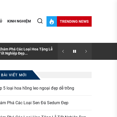
Ủ
KINH NGHIỆM
TRENDING NEWS
Khám Phá Các Loại Hoa Tặng Lễ
[Thông tin] Sen đá và nhữ
Tốt Nghiệp Đẹp...
bạn chưa biết?
BÀI VIẾT MỚI
p 5 loại hoa hồng leo ngoại đẹp dễ trồng
ám Phá Các Loại Sen Đá Sedum Đẹp