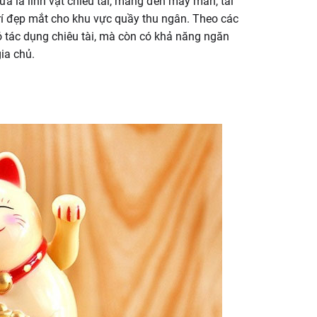
ừa là linh vật chiêu tài, mang đến may mắn, tài
trí đẹp mắt cho khu vực quầy thu ngân. Theo các
 tác dụng chiêu tài, mà còn có khả năng ngăn
gia chủ.