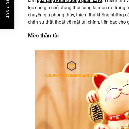
PREVIOUS POST
làm
quà tặng khai trương quán cafe
. Thiềm thử v
lộc cho gia chủ, đồng thời cũng là món đồ trang 
chuyên gia phong thủy, thiềm thử không những có
chặn sự thất thoát về mặt tài chính, tiền bạc cho 
Mèo thần tài