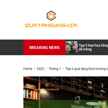
Skip
to
Quatangynghia.i
the
content
Quatangynghia.
Những Lưu Ý Nhỏ Khi Mua Quà
Top 5 loại hoa hồn
BREAKING NEWS
Tặng Bố
dễ trồng
Home
2022
Tháng 1
Top 6 quà tặng khai trương 