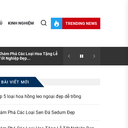
Ủ
KINH NGHIỆM
TRENDING NEWS
Khám Phá Các Loại Hoa Tặng Lễ
[Thông tin] Sen đá và nhữ
Tốt Nghiệp Đẹp...
bạn chưa biết?
BÀI VIẾT MỚI
p 5 loại hoa hồng leo ngoại đẹp dễ trồng
ám Phá Các Loại Sen Đá Sedum Đẹp