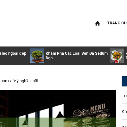
nfo
TRANG CH
info
g leo ngoại đẹp
Khám Phá Các Loại Sen Đá Sedum
Đẹp
quán cafe ý nghĩa nhất
To
Kh