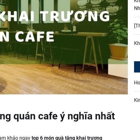
Kh
Nh
[T
Kh
Ho
Ki
ơng quán cafe ý nghĩa nhất
ham khảo ngay
top 6 món quà tặng khai trương