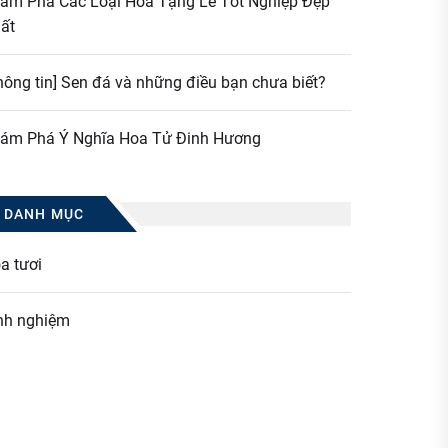
ám Phá Các Loại Hoa Tặng Lễ Tốt Nghiệp Đẹp
ất
hông tin] Sen đá và những điều bạn chưa biết?
ám Phá Ý Nghĩa Hoa Tử Đinh Hương
DANH MỤC
a tươi
nh nghiệm