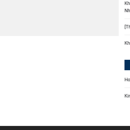
Kh
Nh
[T
Kh
Ho
Ki