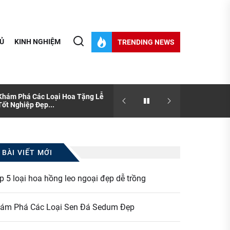
Ủ
KINH NGHIỆM
TRENDING NEWS
Khám Phá Các Loại Hoa Tặng Lễ
[Thông tin] Sen đá và nhữ
Tốt Nghiệp Đẹp...
bạn chưa biết?
BÀI VIẾT MỚI
p 5 loại hoa hồng leo ngoại đẹp dễ trồng
ám Phá Các Loại Sen Đá Sedum Đẹp