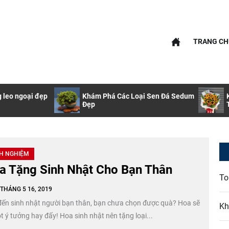
nfo
TRANG CH
info
g leo ngoại đẹp
Khám Phá Các Loại Sen Đá Sedum
Đẹp
H NGHIỆM
a Tặng Sinh Nhật Cho Bạn Thân
To
THÁNG 5 16, 2019
đến sinh nhật người bạn thân, bạn chưa chọn được quà? Hoa sẽ
Kh
t ý tưởng hay đấy! Hoa sinh nhật nên tặng loại...