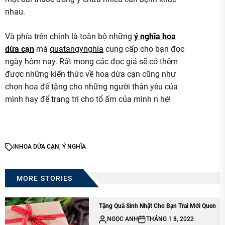
nhau.
Và phía trên chính là toàn bộ những
ý nghĩa hoa
dừa cạn
mà
quatangynghia
cung cấp cho bạn đọc
ngày hôm nay. Rất mong các đọc giả sẽ có thêm
được những kiến thức về hoa dừa cạn cũng như
chọn hoa để tặng cho những người thân yêu của
mình hay để trang trí cho tổ ấm của mình n hé!
IN
HOA DỪA CẠN
,
Ý NGHĨA
MORE STORIES
Tặng Quà Sinh Nhật Cho Bạn Trai Mới Quen
NGỌC ANH
THÁNG 1 8, 2022