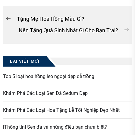
Điều
Tặng Mẹ Hoa Hồng Màu Gì?
Previous
hướng
Nên Tặng Quà Sinh Nhật Gì Cho Bạn Trai?
post:
Ne
bài
po
viết
BÀI VIẾT MỚI
Top 5 loại hoa hồng leo ngoại đẹp dễ trồng
Khám Phá Các Loại Sen Đá Sedum Đẹp
Khám Phá Các Loại Hoa Tặng Lễ Tốt Nghiệp Đẹp Nhất
[Thông tin] Sen đá và những điều bạn chưa biết?