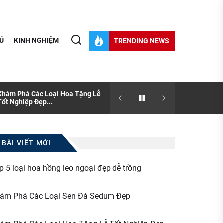
Ủ
KINH NGHIỆM
TRENDING NEWS
Khám Phá Các Loại Hoa Tặng Lễ
[Thông tin] Sen đá và nhữ
Tốt Nghiệp Đẹp...
bạn chưa biết?
BÀI VIẾT MỚI
p 5 loại hoa hồng leo ngoại đẹp dễ trồng
ám Phá Các Loại Sen Đá Sedum Đẹp