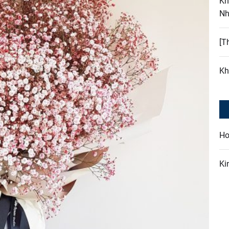
Kh
Nh
[T
Kh
Ho
Ki