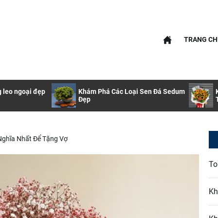
nfo
TRANG CH
info
g leo ngoại đẹp
Khám Phá Các Loại Sen Đá Sedum
Đẹp
 Nghĩa Nhất Để Tặng Vợ
To
Kh