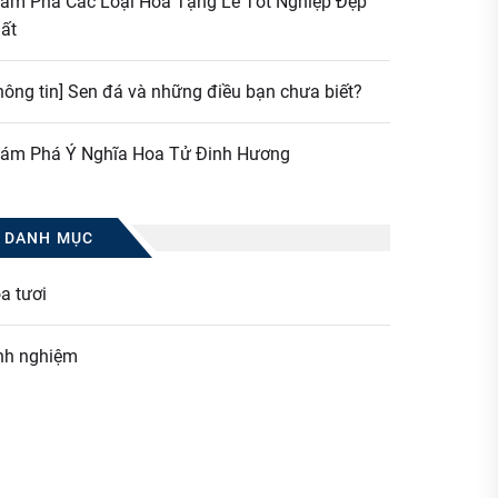
ám Phá Các Loại Hoa Tặng Lễ Tốt Nghiệp Đẹp
ất
hông tin] Sen đá và những điều bạn chưa biết?
ám Phá Ý Nghĩa Hoa Tử Đinh Hương
DANH MỤC
a tươi
nh nghiệm