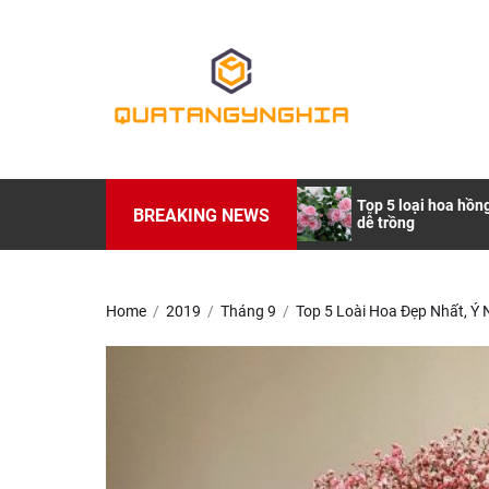
Skip
to
Quatangynghia.i
the
content
Quatangynghia.
Những Lưu Ý Nhỏ Khi Mua Quà
Top 5 loại hoa hồn
BREAKING NEWS
Tặng Bố
dễ trồng
Home
2019
Tháng 9
Top 5 Loài Hoa Đẹp Nhất, Ý