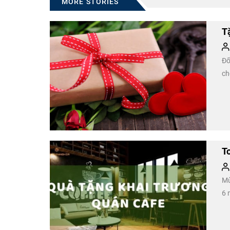
MORE STORIES
T
Đố
ch
T
Mừ
6 