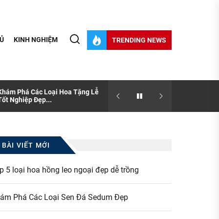
Ủ
KINH NGHIỆM
TRENDING NEWS
Khám Phá Các Loại Hoa Tặng Lễ
[Thông tin] Sen đá và nhữ
Tốt Nghiệp Đẹp...
bạn chưa biết?
BÀI VIẾT MỚI
p 5 loại hoa hồng leo ngoại đẹp dễ trồng
ám Phá Các Loại Sen Đá Sedum Đẹp