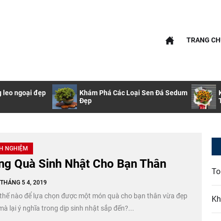
nfo
TRANG CH
info
g leo ngoại đẹp
Khám Phá Các Loại Sen Đá Sedum
Đẹp
H NGHIỆM
ng Quà Sinh Nhật Cho Bạn Thân
To
THÁNG 5 4, 2019
thế nào để lựa chọn được một món quà cho bạn thân vừa đẹp
Kh
à lại ý nghĩa trong dịp sinh nhật sắp đến?...