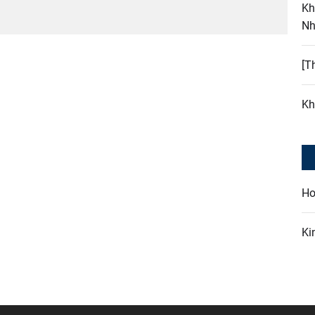
Kh
Nh
[T
Kh
Ho
Ki